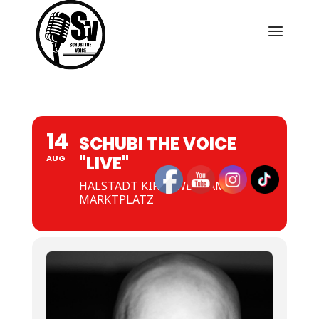
14
SCHUBI THE VOICE
"LIVE"
AUG
HALSTADT KIRCHWEIH AM
MARKTPLATZ